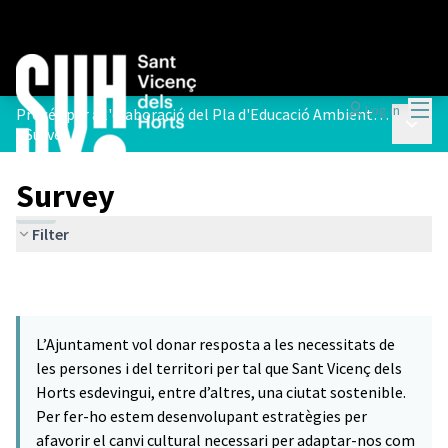
Mai
Log in
Procés per a l'elaboració del Pla d'Educació Ambiental de Sant Vicenç dels Horts
Main 
/
Survey
Survey
Filter
L’Ajuntament vol donar resposta a les necessitats de
les persones i del territori per tal que Sant Vicenç dels
Horts esdevingui, entre d’altres, una ciutat sostenible.
Per fer-ho estem desenvolupant estratègies per
afavorir el canvi cultural necessari per adaptar-nos com