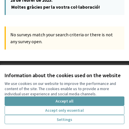
28 de febrer de 2025.
Moltes gràcies per la vostra col·laboració!
No surveys match your search criteria or there is not
any survey open.
Terms of Service
Information about the cookies used on the website
Cookie settings
la plataforma de participació Decidim SVH at X
la plataforma de participació Decidim SVH at Facebook
la plataforma de participació Decidim SVH at Instagram
la plataforma de participació Decidim SVH at YouTube
We use cookies on our website to improve the performance and
content of the site. The cookies enable us to provide a more
(External link)
(External link)
(External link)
(External link)
English
individual user experience and social media channels.
Triar la llengua
Elegir el idioma
Choose language
Accept all
Accept only essential
Creative Co
(External lin
Settings
(External link)
Website made with
free software
.
(External link)